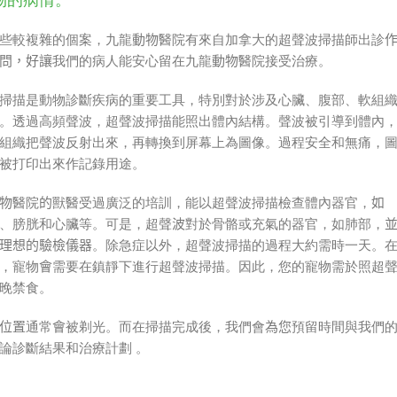
物的病情。
些較複雜的個案，九龍
動物
醫院有來自加拿大的超聲波掃描師出診
問
，好讓
我們的病人能安心留在九龍
動物
醫院接受治療。
掃描是動物診斷疾病的重要工具，特別對於涉及心臟、腹部、軟組
。透過高頻聲波，超聲波掃描能照出體內結構。聲波被引導到體內
組織把聲波反射出來，再轉換到屏幕上為圖像。過程安全和無痛，
被打印出來作記錄用途。
物
醫院
的
獸醫受過廣泛的培訓，能以超聲波掃描檢查體內器官，
如
、膀胱和心臟等。可是，超聲
波
對於骨骼或充氣的器官，如肺部，
理想的驗檢儀器
。除急症以外，超聲波掃描的過程大約需時一天。
，寵物
會
需要在鎮靜下進行超聲波掃描。因此，您的寵物需於照超
晚禁食。
位置
通常
會
被剃光。而在掃描完成後，我們會
為您
預留時間與我們
論診斷結果和治療計劃 。