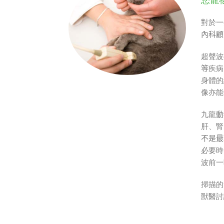
您寵
對於一
內科顧
超聲波
等
疾病
身體的
像亦能
九龍
動
肝、腎
不是最
必要時
波前一
掃描的
獸醫討