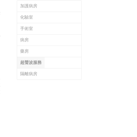
加護病房
作
化驗室
手術室
織
病房
，
圖
藥房
超聲波服務
隔離病房
並
在
聲
的