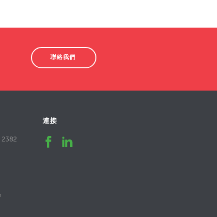
聯絡我們
連接
/
2382
m