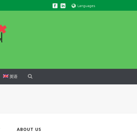
Languages
英语
估
ABOUT US