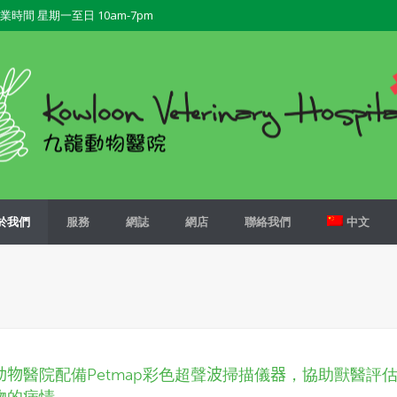
業時間 星期一至日 10am-7pm
於我們
服務
網誌
網店
聯絡我們
中文
動物
醫院配備Petmap彩色超聲
波
掃描儀
器
，協助獸醫評