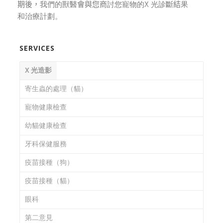
期後，
我們的獸醫
會與您商
討您寵物的X 光診斷
結
果
和治療計劃。
SERVICES
X 光造影
寄生蟲的處理（貓）
寵物健康檢查
幼貓健康檢查
牙科保健服務
疫苗接種（狗）
疫苗接種（貓）
眼科
第二意見