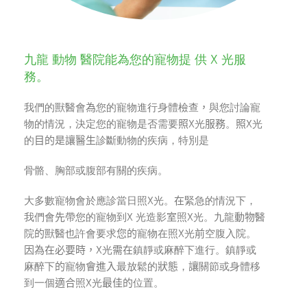
九龍 動物 醫院能為您的寵物提 供 X 光服
務。
我們的獸醫會
為
您的寵物進行身體檢查
，
與您討論寵
物的情況，決定您的寵物是否需要
照
X光
服務
。
照
X光
的
目的是讓醫生
診斷動物的疾病，特別是
骨骼、胸部或腹部有關的疾病。
大多數寵物會於應診當日照X光。
在
緊急的情況下，
我們會
先
帶您的寵物到X 光造影
室
照X光。九龍
動物
醫
院
的
獸醫也許會要求
您的
寵物在照X光
前
空腹入院。
因為在必要時，
X光
需在
鎮靜或麻醉下進行。鎮靜或
麻醉下
的
寵物
會進入
最放鬆的
狀態
，
讓
關節或身體移
到一個
適合
照X光
最佳
的
位置。