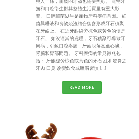
與人一樣，寵物的牙齒也需要照顧。 寵物牙
齒和口腔衛生對其整體生活質量有重大影
響。 口腔細菌滋生是寵物牙科疾病首因。 細
菌與唾液和食物殘渣結合後會形成牙石積聚
在牙齒上。 在近牙齦線旁棕色或黃色的便是
牙石。 如沒適當的處理，牙石積聚可導致牙
周病，引致口腔疼痛，牙齒脫落甚至心臟，
腎臟和胃部問題。 牙科疾病的常見徵兆包
括： 牙齦線旁棕色或黃色的牙石 紅和發炎之
牙肉 口臭 改變飲食或咀嚼習慣 [...]
READ MORE