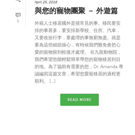
April 25, 2016
與您的寵物團聚 － 外遊篇
0
外籍人士移居國外是很常見的事。移民要安
排的事甚多，要安排新學校、住所、汽車，
又要收拾行李，要處理的事無窮無盡。就是
要為這些細節操心，有時候我們難免會把心
愛的寵物留到較後才處理。 在九龍動物院，
我們希望您能輕鬆簡單帶您的寵物移居到目
的地。為了協助有需要的您，Dr. Amanda 專
誠編寫這篇文章，希望您愛寵移居的過程更
順利。 [...]
READ MORE