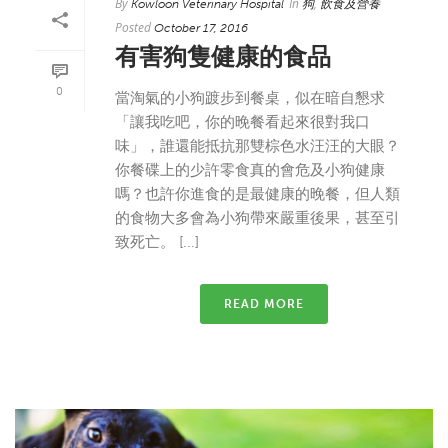
By
In
,
Kowloon Veterinary Hospital
狗
飲食及營養
Posted
October 17, 2016
有害狗隻健康的食品
0
當淘氣的小狗踱步到餐桌，似在暗自懇求
「讓我吃吧，你的晚餐看起來很對我口
味」，誰還能抵抗那雙棕色水汪汪的大眼？
你餐碟上的少許零食真的會危及小狗健康
嗎？也許你進食的是最健康的晚餐，但人類
的食物大多會為小狗帶來嚴重後果，甚至引
致死亡。 [...]
READ MORE