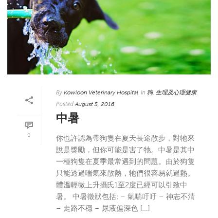
By
In
,
Kowloon Veterinary Hospital
狗
生理及心理健康
Posted
August 5, 2016
中暑
0
你也許認為帶狗隻在夏天長途散步，對牠來
說是獎勵，但你可能是害了牠。中暑是其中
一種狗隻在夏季最常遇到的問題。由於狗隻
只能透過喘氣來散熱，牠們很容易就過熱。
體溫輕微上升攝氏1至2度已經可以引致中
暑。 中暑徵狀包括: – 氣喘吁吁 – 神志不清
– 走路不穩 – 尿液偏深色 [...]