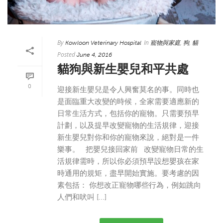
By
In
,
,
Kowloon Veterinary Hospital
寵物與家庭
狗
貓
Posted
June 4, 2016
貓狗與新生嬰兒和平共處
0
迎接新生嬰兒是令人興奮莫名的事。同時也
是面臨重大改變的時候，全家需要適應新的
日常生活方式，包括你的寵物。只需要預早
計劃，以及提早改變寵物的生活規律，迎接
新生嬰兒對你和你的寵物來說，絕對是一件
樂事。 把嬰兒接回家前 改變寵物日常的生
活規律需時，所以你必須預早設想嬰孩在家
時通用的規矩，盡早開始實施。要考慮的因
素包括： 你想改正寵物哪些行為，例如跳向
人們和吠叫 [...]