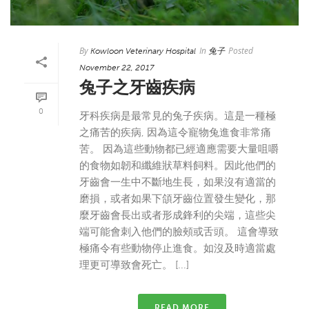
By
In
Posted
Kowloon Veterinary Hospital
兔子
November 22, 2017
兔子之牙齒疾病
0
牙科疾病是最常見的兔子疾病。這是一種極
之痛苦的疾病, 因為這令寵物兔進食非常痛
苦。 因為這些動物都已經適應需要大量咀嚼
的食物如韌和纖維狀草料飼料。因此他們的
牙齒會一生中不斷地生長，如果沒有適當的
磨損，或者如果下頜牙齒位置發生變化，那
麼牙齒會長出或者形成鋒利的尖端，這些尖
端可能會刺入他們的臉頰或舌頭。 這會導致
極痛令有些動物停止進食。如沒及時適當處
理更可導致會死亡。 [...]
READ MORE