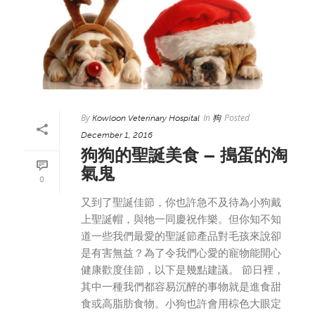
By
In
Posted
Kowloon Veterinary Hospital
狗
December 1, 2016
狗狗的聖誕美食 – 搗蛋的淘
氣鬼
0
又到了聖誕佳節，你也許急不及待為小狗戴
上聖誕帽，與牠一同慶祝作樂。但你知不知
道一些我們最愛的聖誕節產品對毛孩來說卻
是有害無益？為了令我們心愛的寵物能開心
健康歡度佳節，以下是幾點建議。 節日裡，
其中一種我們都容易沉醉的事物就是進食甜
食或高脂肪食物。小狗也許會用棕色大眼定