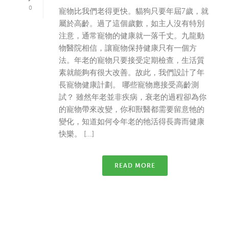
0
寵物比我們老得更快。貓狗只要年屆7歲，就
屬於高齡。過了這個歲數，如主人沒有特別
注意，通常寵物的健康就一落千丈。九龍動
物醫院相信，讓寵物保持健康只有一個方
法。年老的寵物只要接受定期檢查，生活質
素就能夠有很大改善。故此，我們設計了年
長寵物健康計劃。 哪些寵物應接受高齡測
試？ 雖然年老並非疾病，衰老的過程卻為你
的寵物帶來改變，你和獸醫都需要留意牠的
變化，知道如何令年老的牠活得長壽而健康
快樂。 [...]
READ MORE