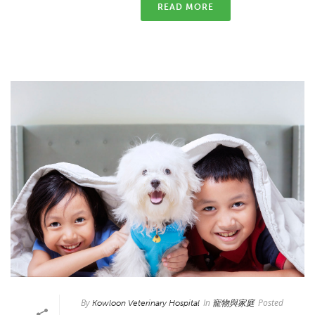
READ MORE
By
In
Posted
Kowloon Veterinary Hospital
寵物與家庭