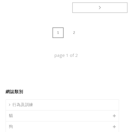
1
2
page
1
of
2
網誌類別
行為及訓練
貓
狗